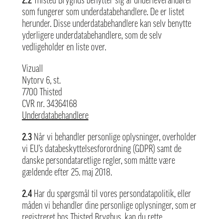
2.2
Thisted Bryghus benytter sig af underleverandører
som fungerer som underdatabehandlere. De er listet
herunder. Disse underdatabehandlere kan selv benytte
yderligere underdatabehandlere, som de selv
vedligeholder en liste over.
Vizuall
Nytorv 6, st.
7700 Thisted
CVR nr. 34364168
Underdatabehandlere
2.3
Når vi behandler personlige oplysninger, overholder
vi EU’s databeskyttelsesforordning (GDPR) samt de
danske persondataretlige regler, som måtte være
gældende efter 25. maj 2018.
2.4
Har du spørgsmål til vores persondatapolitik, eller
måden vi behandler dine personlige oplysninger, som er
registreret hos Thisted Bryghus, kan du rette