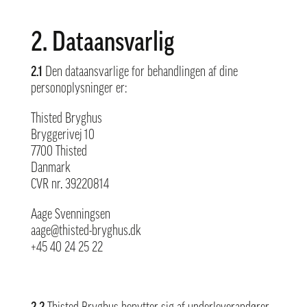
2. Dataansvarlig
2.1
Den dataansvarlige for behandlingen af dine
personoplysninger er:
Thisted Bryghus
Bryggerivej 10
7700 Thisted
Danmark
CVR nr.
39220814
Aage Svenningsen
aage@thisted-bryghus.dk
+45 40 24 25 22