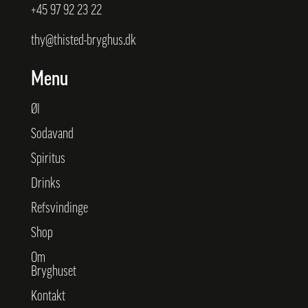
+45
97 92 23 22
thy@thisted-bryghus.dk
Menu
Øl
Sodavand
Spiritus
Drinks
Refsvindinge
Shop
Om
Bryghuset
Kontakt