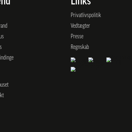
nu
Links
Privatlivspolitik
vand
Vedtægter
tus
Presse
s
Regnskab
indinge
uset
kt