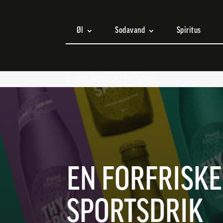
Øl
Sodavand
Spiritus
Thisted Bryghus
/
Thy Sport
EN FORFRISK
SPORTSDRIK