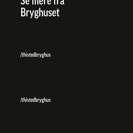
Se mere fra
Bryghuset
/thistedbryghus
/thistedbryghus