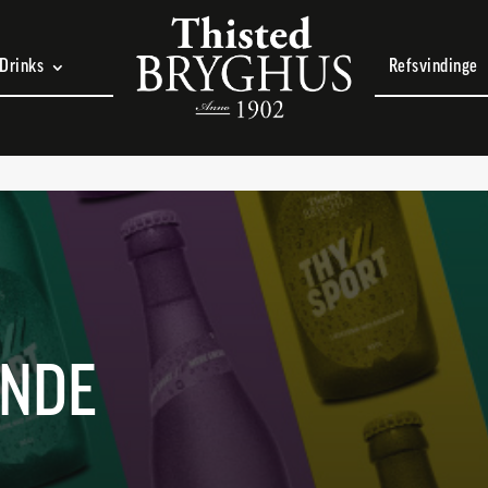
Drinks
Refsvindinge
ENDE