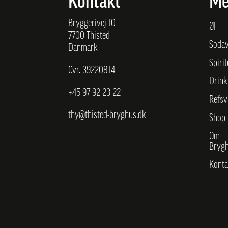
Kontakt
Me
Bryggerivej 10
Øl
7700 Thisted
Soda
Danmark
Spiri
Cvr. 39220814
Drink
+45
97 92 23 22
Refsv
thy@thisted-bryghus.dk
Shop
Om
Brygh
Konta