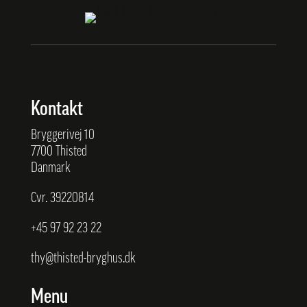
Kontakt
Bryggerivej 10
7700 Thisted
Danmark
Cvr. 39220814
+45
97 92 23 22
thy@thisted-bryghus.dk
Menu