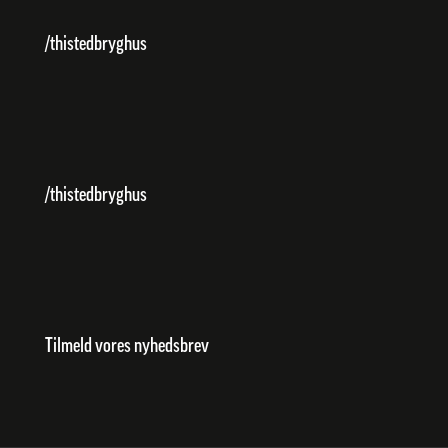
/thistedbryghus
/thistedbryghus
Tilmeld vores nyhedsbrev