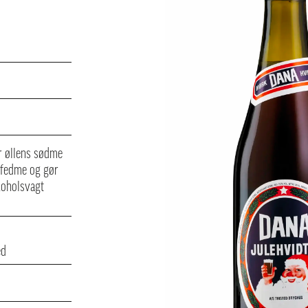
or øllens sødme
 fedme og gør
koholsvagt
ed