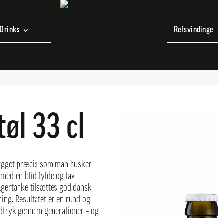
Drinks
Refsvindinge
øl 33 cl
brygget præcis som man husker
med en blid fylde og lav
lagertanke tilsættes god dansk
ing. Resultatet er en rund og
 udtryk gennem generationer – og