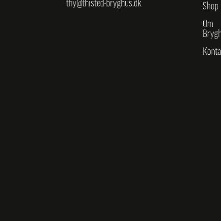
thy@thisted-bryghus.dk
Shop
Om
Brygh
Konta