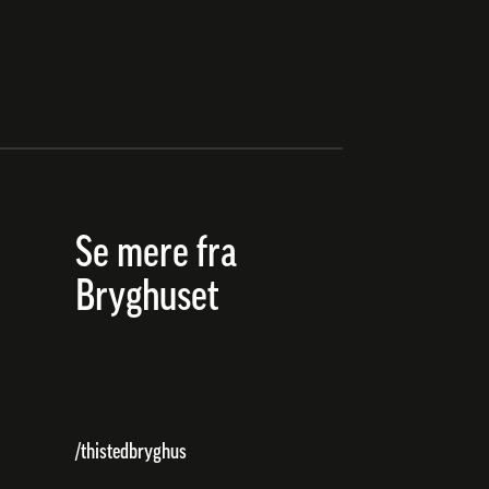
Se mere fra
Bryghuset
/thistedbryghus