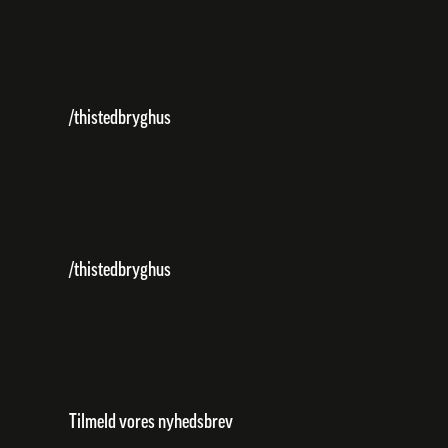
/thistedbryghus
/thistedbryghus
Tilmeld vores nyhedsbrev