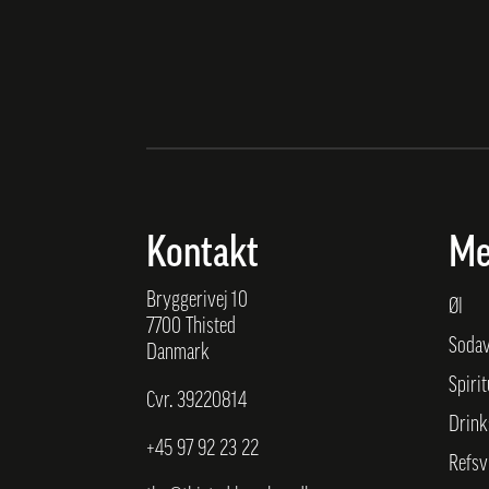
Kontakt
Me
Bryggerivej 10
Øl
7700 Thisted
Soda
Danmark
Spiri
Cvr. 39220814
Drink
+45
97 92 23 22
Refsv