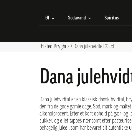
Øl
Sodavand
Spiritus
Thisted Bryghus
/
Dana julehvidtøl 33 cl
Dana julehvidt
Dana Julehvidtøl er en klassisk dansk hvidtøl, 
den fra de gode gamle dage. Sød, mørk og maltet 
alkoholprocent. Efter et kort ophold på gær- og 
sukker, og øllet tappes nænsomt efter pasteuriser
behagelig juleøl, som har bevaret sit autentiske