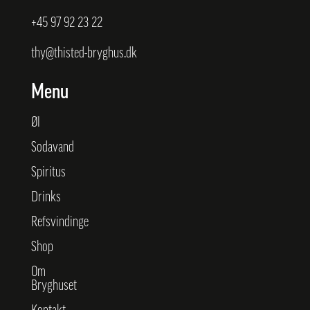
+45
97 92 23 22
thy@thisted-bryghus.dk
Menu
Øl
Sodavand
Spiritus
Drinks
Refsvindinge
Shop
Om
Bryghuset