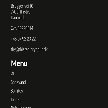
Bryggerivej 10
7700 Thisted
Danmark
Cvr. 39220814
+45
97 92 23 22
thy@thisted-bryghus.dk
Menu
Øl
Sodavand
Spiritus
Drinks