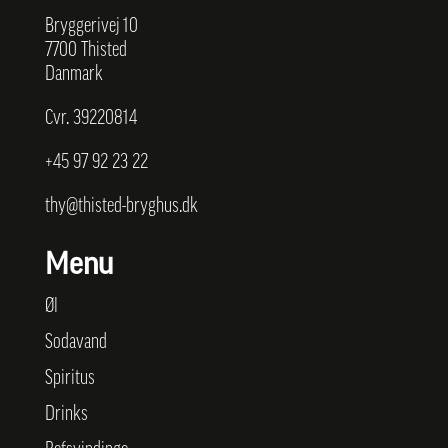
Bryggerivej 10
7700 Thisted
Danmark
Cvr. 39220814
+45
97 92 23 22
thy@thisted-bryghus.dk
Menu
Øl
Sodavand
Spiritus
Drinks