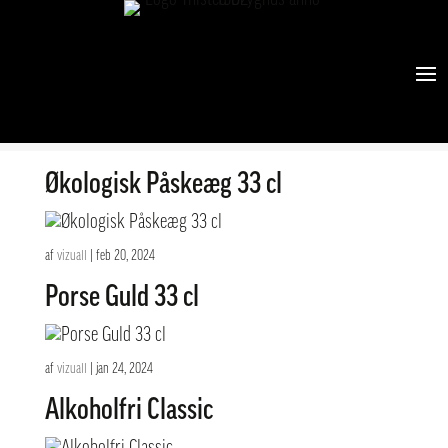
Thy Økologisk JuleRen 50 cl
af
vizuall
|
sep 3, 2024
Økologisk Påskeæg 33 cl
af
vizuall
|
feb 20, 2024
Porse Guld 33 cl
af
vizuall
|
jan 24, 2024
Alkoholfri Classic