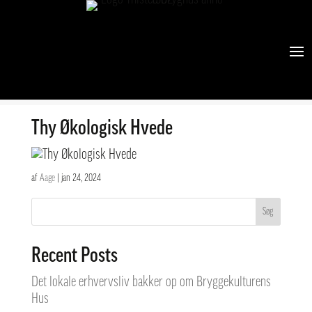
Porse Guld 33 cl
af
vizuall
|
jan 24, 2024
Thy Økologisk Hvede
af
Aage
|
jan 24, 2024
Søg
Recent Posts
Det lokale erhvervsliv bakker op om Bryggekulturens
Hus