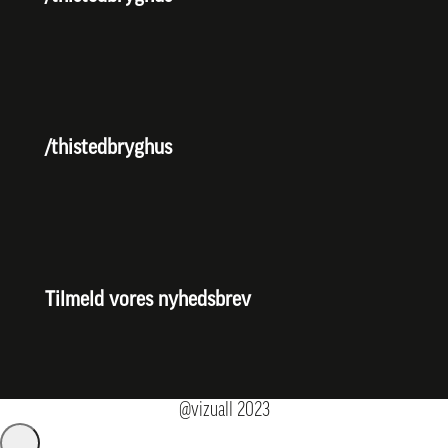
/thistedbryghus
Tilmeld vores nyhedsbrev
@vizuall
2023
Administrer samtykke