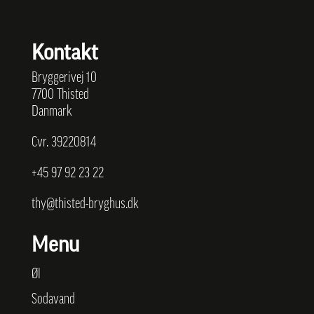
Kontakt
Bryggerivej 10
7700 Thisted
Danmark
Cvr. 39220814
+45
97 92 23 22
thy@thisted-bryghus.dk
Menu
Øl
Sodavand