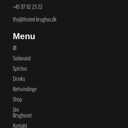
+45
97 92 23 22
thy@thisted-bryghus.dk
Menu
Øl
Sodavand
Spiritus
Drinks
Refsvindinge
Shop
Om
Bryghuset
Kontakt