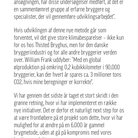
ansøgningen, har disse undersøgelser medført, at det er
en sammentømret gruppe af erfarne bryggere og
specialister, der vil gennemføre udviklingsarbejdet”.
Hvis udviklingen af denne nye metode går som
forventet, vil det give store klimabesparelser – ikke kun
for os hos Thisted Bryghus, men for den danske
bryggeriindustri og for alle andre bryggerier verden
over. William Frank uddyber: “Med en global
ølproduktion på omkring 0,2 kubikkilometer i 90.000
bryggerier, kan der hvert år spares ca. 3 millioner tons
CO2, hvis mine beregninger er korrekte”.
Vi har gennem det sidste år taget et stort skridt i den
grønne retning, hvor vi har implementeret en række
nye initiativer. Det er derfor et naturligt next step for os
at være frontløbere på et projekt som dette, hvor vi har
mulighed for at ændre på en 6.000 år gammel
brygmetode, uden at gå på kompromis med vores