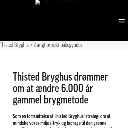
2-årigt projekt påbegyndes
af
vizuall
|
maj 7, 2024
|
2024
,
Nyheder
Thisted Bryghus
/
2-årigt projekt påbegyndes
Thisted Bryghus drømmer
om at ændre 6.000 år
gammel brygmetode
Som en fortsættelse af Thisted Bryghus’ strategi om at
mindske vores miljøaftryk og bidrage til den grønne