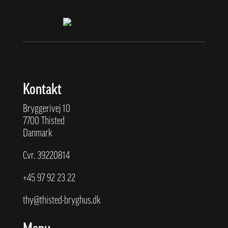
Kontakt
Bryggerivej 10
7700 Thisted
Danmark
Cvr. 39220814
+45
97 92 23 22
thy@thisted-bryghus.dk