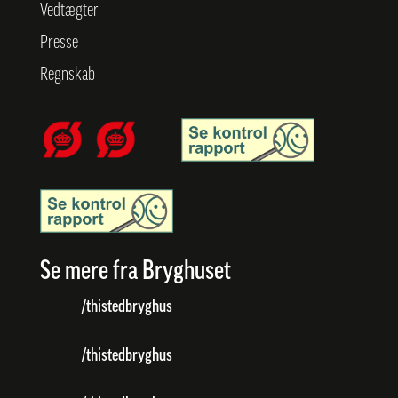
Vedtægter
Presse
Regnskab
Se mere fra Bryghuset
/thistedbryghus
/thistedbryghus