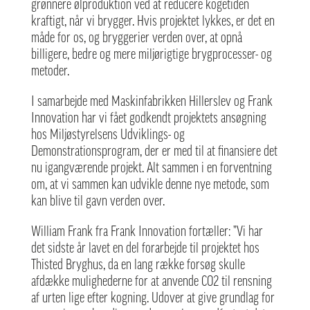
grønnere ølproduktion ved at reducere kogetiden
kraftigt, når vi brygger. Hvis projektet lykkes, er det en
måde for os, og bryggerier verden over, at opnå
billigere, bedre og mere miljørigtige brygprocesser- og
metoder.
I samarbejde med Maskinfabrikken Hillerslev og Frank
Innovation har vi fået godkendt projektets ansøgning
hos
Miljøstyrelsens Udviklings- og
Demonstrationsprogram
, der er med til at finansiere det
nu igangværende projekt. Alt sammen i en forventning
om, at vi sammen kan udvikle denne nye metode, som
kan blive til gavn verden over.
William Frank fra Frank Innovation fortæller: ”Vi har
det sidste år lavet en del forarbejde til projektet hos
Thisted Bryghus, da en lang række forsøg skulle
afdække mulighederne for at anvende CO2 til rensning
af urten lige efter kogning. Udover at give grundlag for