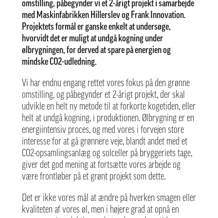
omstilling, påbegynder vi et 2-årigt projekt i samarbejde
med
Maskinfabrikken Hillerslev
og
Frank Innovation
.
Projektets formål er ganske enkelt at undersøge,
hvorvidt det er muligt at undgå kogning under
ølbrygningen, for derved at spare på energien og
mindske CO2-udledning.
Vi har endnu engang rettet vores fokus på den grønne
omstilling, og påbegynder et 2-årigt projekt, der skal
udvikle en helt ny metode til at forkorte kogetiden, eller
helt at undgå kogning, i produktionen. Ølbrygning er en
energiintensiv proces, og med vores i forvejen store
interesse for at gå grønnere veje,
blandt andet med et
CO2-opsamlingsanlæg og solceller på bryggeriets tage
,
giver det god mening at fortsætte vores arbejde og
være frontløber på et grønt projekt som dette.
Det er ikke vores mål at ændre på hverken smagen eller
kvaliteten af vores øl, men i højere grad at opnå en